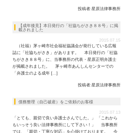
投稿者:
星原法律事務所
【成年後見】本日発行の「社協ちがさき８８号」に掲
載されました
2015.07.15
（社福）茅ヶ崎市社会福祉協議会が発行している広報
誌に「社協ちがさき」があります。 本日発行の「社協
ちがさき８８号」に、当事務所の代表・星原正明弁護士
が掲載されました。 茅ヶ崎市あんしんセンターでの
「弁護士のよる成年 […]
投稿者:
星原法律事務所
債務整理（自己破産）をご依頼のお客様
2015.07.13
「とても、親切で良い弁護士さんでした。」 「これから
もいっそう良い法律事務所にして下さい！」 当事務所
では、「親切・丁寧な対応」を心掛けております。 今