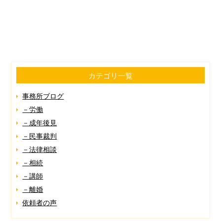
カテゴリ一覧
事務所ブログ
－労働
－成年後見
－民事裁判
－法律相談
－相続
－講師
－離婚
依頼者の声