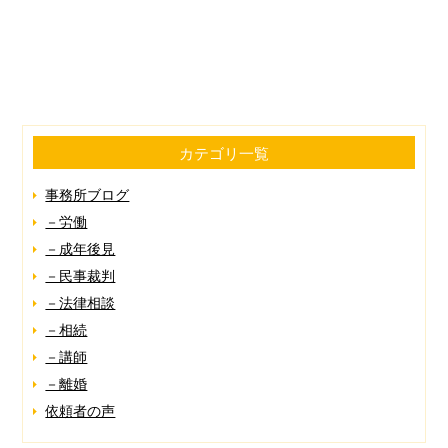
カテゴリ一覧
事務所ブログ
－労働
－成年後見
－民事裁判
－法律相談
－相続
－講師
－離婚
依頼者の声