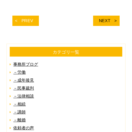
PREV
NEXT
カテゴリ一覧
事務所ブログ
－労働
－成年後見
－民事裁判
－法律相談
－相続
－講師
－離婚
依頼者の声