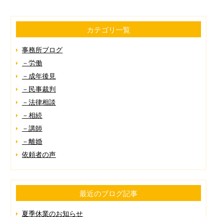
カテゴリ一覧
事務所ブログ
－労働
－成年後見
－民事裁判
－法律相談
－相続
－講師
－離婚
依頼者の声
最近のブログ記事
夏季休業のお知らせ