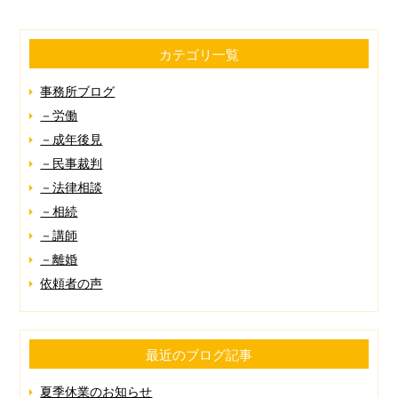
カテゴリ一覧
事務所ブログ
－労働
－成年後見
－民事裁判
－法律相談
－相続
－講師
－離婚
依頼者の声
最近のブログ記事
夏季休業のお知らせ