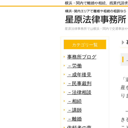
横浜・関内で離婚や相続、残業代請求
星原法律事務所では横浜・関内で交通事故や
カテゴリ一覧
事務所ブログ
－労働
－成年後見
「
－民事裁判
産
－法律相談
り
－相続
－講師
一
－離婚
き
こ
依頼者の声