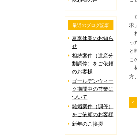
た
求
最近のブログ記事
相
夏季休業のお知ら
っ
せ
と
相続案件（遺産分
こ
割調停）をご依頼
横
のお客様
方
ゴールデンウィー
ク期間中の営業に
ついて
離婚案件（調停）
をご依頼のお客様
新年のご挨拶