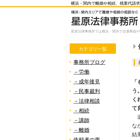
横浜・関内で離婚や相続、残業代請求
星原法律事務所では横浜・関内で交通事故や
カテゴリ一覧
事務所ブログ
－労働
－成年後見
「
う
－民事裁判
く
－法律相談
て
－相続
遺
－講師
な
－離婚
結
依頼者の声