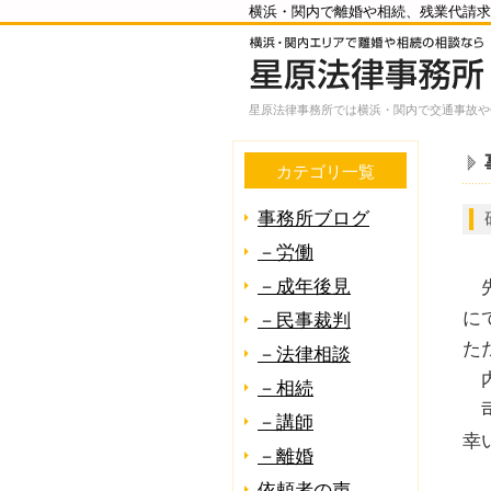
横浜・関内で離婚や相続、残業代請求
星原法律事務所では横浜・関内で交通事故や
カテゴリ一覧
事務所ブログ
－労働
－成年後見
先
に
－民事裁判
た
－法律相談
内
－相続
司
－講師
幸
－離婚
依頼者の声